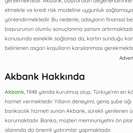
gerekmektedir. Akbank, başvuruları değerlendirirken
etmekte ve kredi risk modeline uygunluk sağlamay
yönlendirmektedir. Bu nedenle, adayların finansal belge
başvurunun olumlu sonuçlanma şansını artırmaktadır. 
konusunda esneklik sağlansa da, kartın sunduğu ka
belirlenen asgari koşulların karşılanması gerekmekte
Adver
Akbank Hakkında
Akbank
, 1948 yılında kurulmuş olup, Türkiye’nin en k
hizmet vermektedir. Yılların deneyimi, geniş şube ağı v
bankacılık hizmeti sunan Akbank, sürekli yenilenen 
korumaktadır. Banka, müşteri memnuniyetini ön pland
alanında da önemli yatırımlar yapmaktadır.