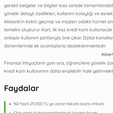
gerekli belgeler ve bilgiler kısa sürede tamamlanabi
yönelik detaylı özellikleri, kullanım kolaylığı ve esn
Akbank’ın köklü geçmişi ve müşteri odaklı hizmet anl
temelini oluşturur. Kart, ilk kez kredi kartı kullanacak
anlaşılır kullanım şartlarıyla öne çıkar. Dijital kana
dönemlerinde ek avantajlarla desteklenmektedir.
Adver
Finansal ihtiyaçların yanı sıra, öğrencilere yönelik ö
kredi kartı kullanımını daha erişilebilir hale getirmekt
Faydalar
%0 faizli 25.000 TL’ye varan taksitli avans imkanı
Chip-para ile harcamalarda ek kazanç fırsatı