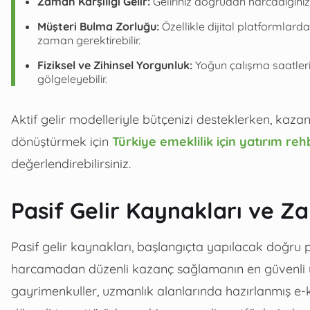
Zaman Karşılığı Gelir:
Geliriniz doğrudan harcadığınız 
Müşteri Bulma Zorluğu:
Özellikle dijital platformlard
zaman gerektirebilir.
Fiziksel ve Zihinsel Yorgunluk:
Yoğun çalışma saatleri,
gölgeleyebilir.
Aktif gelir modelleriyle bütçenizi desteklerken, kaza
dönüştürmek için
Türkiye emeklilik için yatırım reh
değerlendirebilirsiniz.
Pasif Gelir Kaynakları ve Z
Pasif gelir kaynakları, başlangıçta yapılacak doğr
harcamadan düzenli kazanç sağlamanın en güvenli yol
gayrimenkuller, uzmanlık alanlarında hazırlanmış e-ki