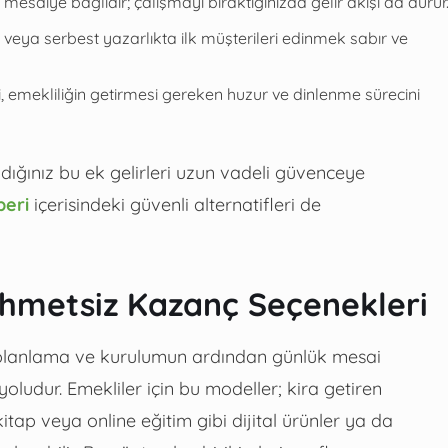
mesaiye bağlıdır; çalışmayı bıraktığınızda gelir akışı da durur
a veya serbest yazarlıkta ilk müşterileri edinmek sabır ve
 emekliliğin getirmesi gereken huzur ve dinlenme sürecini
ndığınız bu ek gelirleri uzun vadeli güvenceye
beri
içerisindeki güvenli alternatifleri de
ahmetsiz Kazanç Seçenekleri
u planlama ve kurulumun ardından günlük mesai
udur. Emekliler için bu modeller; kira getiren
tap veya online eğitim gibi dijital ürünler ya da