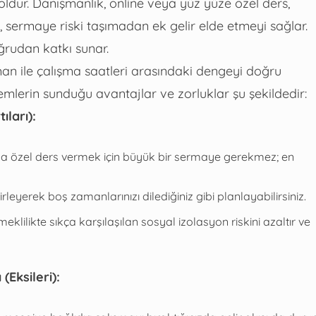
ldur. Danışmanlık, online veya yüz yüze özel ders,
r, sermaye riski taşımadan ek gelir elde etmeyi sağlar.
ğrudan katkı sunar.
man ile çalışma saatleri arasındaki dengeyi doğru
temlerin sunduğu avantajlar ve zorluklar şu şekildedir:
ıları):
a özel ders vermek için büyük bir sermaye gerekmez; en
rleyerek boş zamanlarınızı dilediğiniz gibi planlayabilirsiniz.
klilikte sıkça karşılaşılan sosyal izolasyon riskini azaltır ve
(Eksileri):