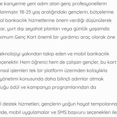
ile kariyerine yeni adım atan genç profesyonellerin
anmıştır. 18-25 yaş aralığındaki gençlerin, bütçelerine
tal bankacılık hizmetlerine önem verdiği düşünülerek
malar, yurt dışı seyahat planları veya günlük yaşamda
 Maximum Genç Kart önemli bir yardımcı araç olarak öne
 teknolojiyi yakından takip eden ve mobil bankacılık
seçenektir. Hem öğrenci hem de çalışan gençler, bu kart
ansal işlemleri tek bir platform üzerinden kolaylıkla
çe yönetimi konusunda daha bilinçli adımlar atmak
unduğu ödül ve kampanya programlarından da
ital destek hizmetleri, gençlerin yoğun hayat tempoların
inde, mobil uygulamalar ve SMS başvuru seçenekleri ile