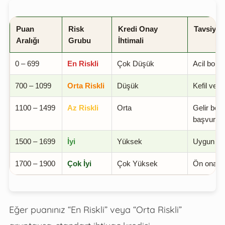
Puan
Risk
Kredi Onay
Tavsiye E
Aralığı
Grubu
İhtimali
0 – 699
En Riskli
Çok Düşük
Acil borç
700 – 1099
Orta Riskli
Düşük
Kefil veya
1100 – 1499
Az Riskli
Orta
Gelir belge
başvuru
1500 – 1699
İyi
Yüksek
Uygun faiz
1700 – 1900
Çok İyi
Çok Yüksek
Ön onaylı 
Eğer puanınız “En Riskli” veya “Orta Riskli”