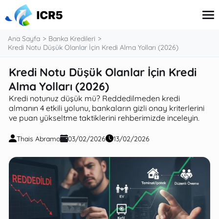
Ana Sayfa
Banka Kredileri
Kredi Notu Düşük Olanlar İçin Kredi Alma Yolları (2026)
Kredi Notu Düşük Olanlar İçin Kredi
Kredi Kartı
Finanslar
Alma Yolları (2026)
Banka Kredileri
Kredi notunuz düşük mü? Reddedilmeden kredi
Sigorta
almanın 4 etkili yolunu, bankaların gizli onay kriterlerini
Yatırım
ve puan yükseltme taktiklerini rehberimizde inceleyin.
Emeklilik
Thais Abramo
03/02/2026
13/02/2026