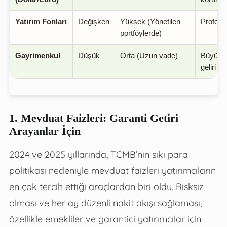
Yatırım Fonları
Değişken
Yüksek (Yönetilen
Profesy
portföylerde)
Gayrimenkul
Düşük
Orta (Uzun vade)
Büyük s
geliri is
1. Mevduat Faizleri: Garanti Getiri
Arayanlar İçin
2024 ve 2025 yıllarında, TCMB’nin sıkı para
politikası nedeniyle mevduat faizleri yatırımcıların
en çok tercih ettiği araçlardan biri oldu. Risksiz
olması ve her ay düzenli nakit akışı sağlaması,
özellikle emekliler ve garantici yatırımcılar için