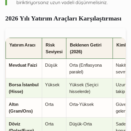
biriktiriyorsanız uzun vadeli düşünmelisiniz.
2026 Yılı Yatırım Araçları Karşılaştırması
Yatırım Aracı
Risk
Beklenen Getiri
Kimler
Seviyesi
(2026)
Mevduat Faizi
Düşük
Orta (Enflasyona
Nakit ih
paralel)
sevmey
Borsa İstanbul
Yüksek
Yüksek (Seçici
Uzun va
(Hisse)
hisselerde)
takip ed
Altın
Orta
Orta-Yüksek
Güvenli 
(Gram/Ons)
geleneks
Döviz
Orta
Düşük-Orta
Sadece 
(Dolar/Euro)
korumak