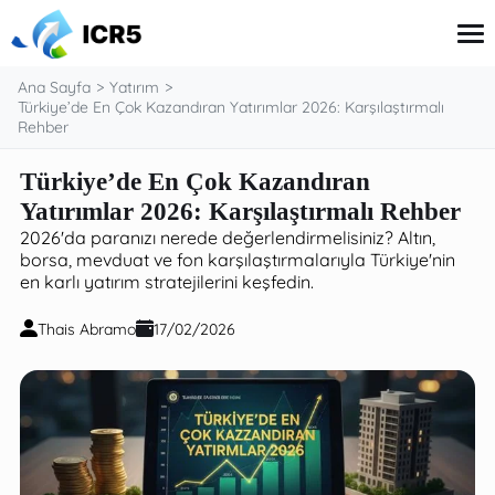
Ana Sayfa
Yatırım
Türkiye’de En Çok Kazandıran Yatırımlar 2026: Karşılaştırmalı
Rehber
Kredi Kartı
Türkiye’de En Çok Kazandıran
Finanslar
Yatırımlar 2026: Karşılaştırmalı Rehber
Banka Kredileri
Sigorta
2026'da paranızı nerede değerlendirmelisiniz? Altın,
Yatırım
borsa, mevduat ve fon karşılaştırmalarıyla Türkiye'nin
Emeklilik
en karlı yatırım stratejilerini keşfedin.
Thais Abramo
17/02/2026